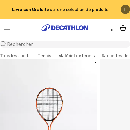
Livraison Gratuite
sur une sélection de produits
Menu
My 
Recherche ouverte
Accueil
Tous les sports
Tennis
Matériel de tennis
Raquettes de 