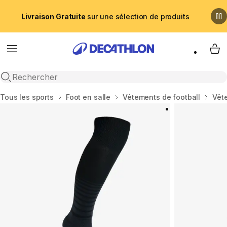
Livraison Gratuite
sur une sélection de produits
Menu
My 
Recherche ouverte
Accueil
Tous les sports
Foot en salle
Vêtements de football
Vêt