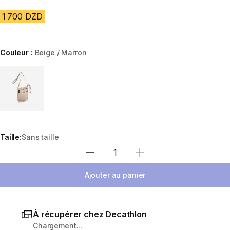
1 700 DZD
Couleur :
Beige / Marron
Choose a variant
Taille:
Sans taille
Sélectionnez la quantité
Ajouter au panier
À récupérer chez Decathlon
Chargement...