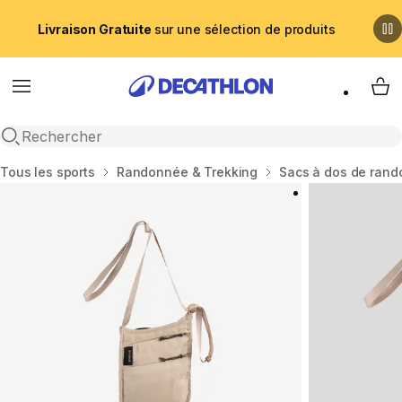
Livraison Gratuite
sur une sélection de produits
Menu
My 
Recherche ouverte
Accueil
Tous les sports
Randonnée & Trekking
Sacs à dos de ran