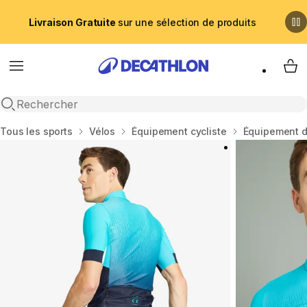
Livraison Gratuite
sur une sélection de produits
Menu
My 
Recherche ouverte
Accueil
Tous les sports
Vélos
Équipement cycliste
Équipement 