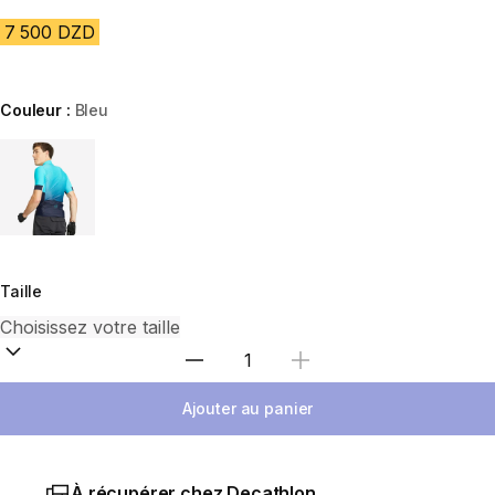
7 500 DZD
Couleur :
Bleu
Choose a variant
Taille
Sélectionnez la quantité
Ajouter au panier
À récupérer chez Decathlon