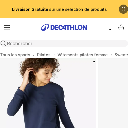
Livraison Gratuite
sur une sélection de produits
Menu
My 
Recherche ouverte
Accueil
Tous les sports
Pilates
Vêtements pilates femme
Sweats