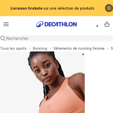
Livraison Gratuite
sur une sélection de produits
Menu
My 
Recherche ouverte
Accueil
Tous les sports
Running
Vêtements de running Femme
S