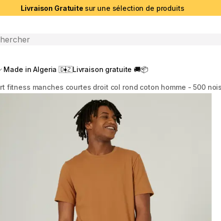
Livraison Gratuite
sur une sélection de produits
che ouverte
Made in Algeria 🇩🇿
Livraison gratuite 🚚📦
rt fitness manches courtes droit col rond coton homme - 500 noi