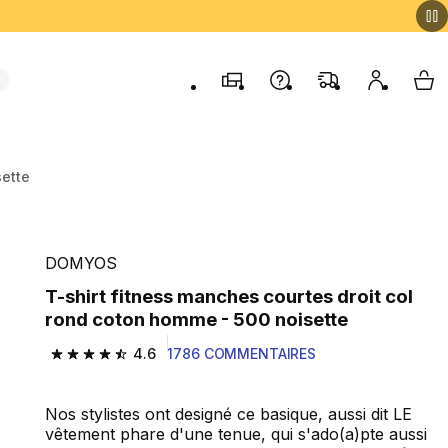
Magasins
Contactez-nous
FAQ
Mon comp
My 
sette
DOMYOS
T-shirt fitness manches courtes droit col
rond coton homme - 500 noisette
4.6
1786 COMMENTAIRES
4.6 out of 5 stars from 1786 reviews
Nos stylistes ont designé ce basique, aussi dit LE
vêtement phare d'une tenue, qui s'ado(a)pte aussi