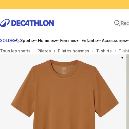
Recher
SOLDES🏷️
Sports
Hommes
Femmes
Enfants
Accessoires
Accueil
Tous les sports
Pilates
Pilates hommes
T-shirts
T-shi