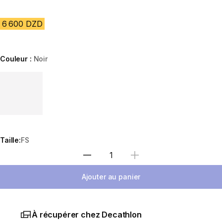
6 600 DZD
Couleur :
Noir
Choose a variant
Taille:
FS
Sélectionnez la quantité
Ajouter au panier
À récupérer chez Decathlon