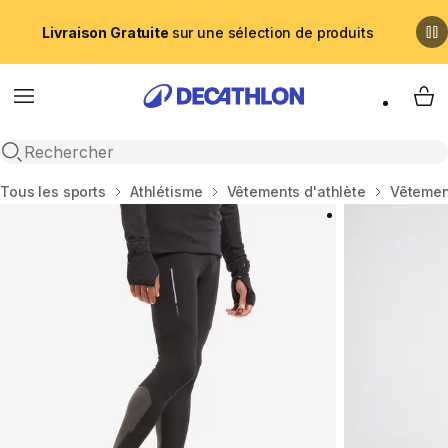
Livraison Gratuite
sur une sélection de produits
Menu
My 
Recherche ouverte
Accueil
Tous les sports
Athlétisme
Vêtements d'athlète
Vêtemen