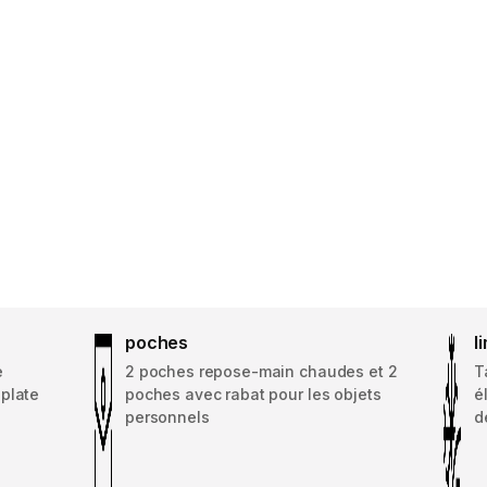
poches
l
e
2 poches repose-main chaudes et 2
T
 plate
poches avec rabat pour les objets
é
personnels
d