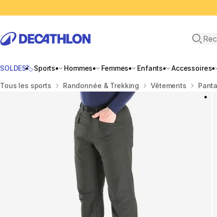
Recher
SOLDES🏷️
Sports
Hommes
Femmes
Enfants
Accessoires
Accueil
Tous les sports
Randonnée & Trekking
Vêtements
Panta