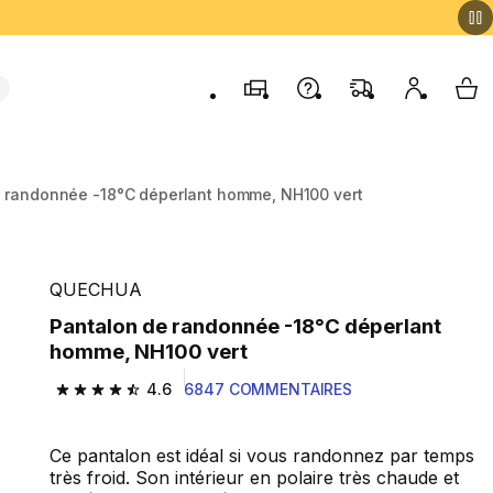
Magasins
Contactez-nous
FAQ
Mon comp
My 
 randonnée -18°C déperlant homme, NH100 vert
QUECHUA
Pantalon de randonnée -18°C déperlant
homme, NH100 vert
4.6
6847 COMMENTAIRES
4.6 out of 5 stars from 6847 reviews
Ce pantalon est idéal si vous randonnez par temps
très froid. Son intérieur en polaire très chaude et