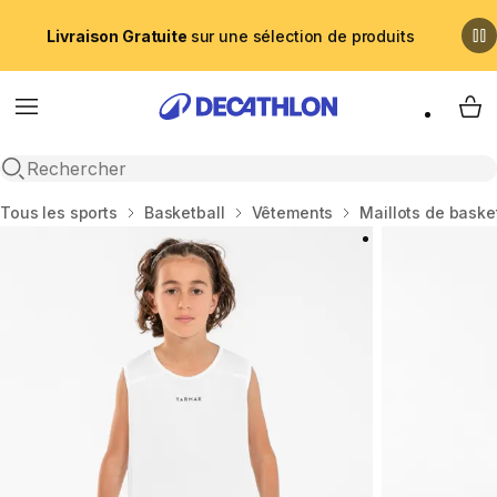
Livraison Gratuite
sur une sélection de produits
Menu
My 
Recherche ouverte
Accueil
Tous les sports
Basketball
Vêtements
Maillots de baske