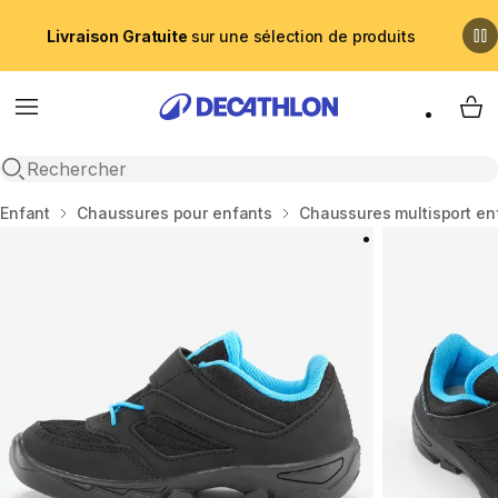
Livraison Gratuite
sur une sélection de produits
Menu
My 
Recherche ouverte
Accueil
Enfant
Chaussures pour enfants
Chaussures multisport en