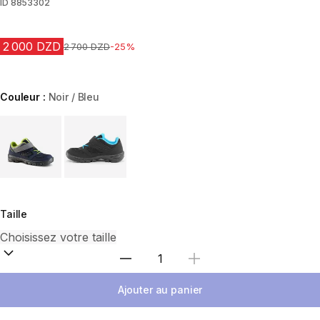
ID
8853302
2 000 DZD
Prix avant la réduction
2 700 DZD
-25%
Couleur :
Noir / Bleu
Choose a variant
Taille
Sélectionnez la quantité
Ajouter au panier