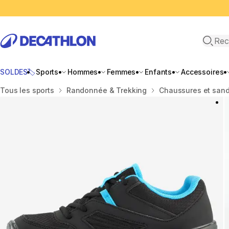
Recher
SOLDES🏷️
Sports
Hommes
Femmes
Enfants
Accessoires
Accueil
Tous les sports
Randonnée & Trekking
Chaussures et san