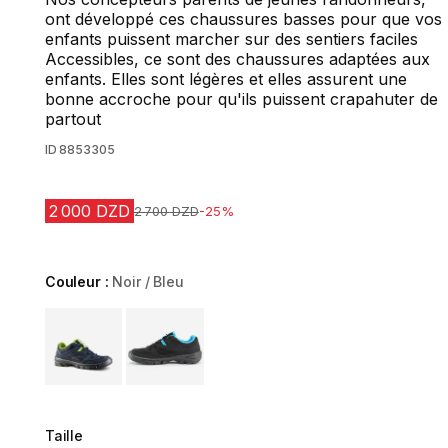
ont développé ces chaussures basses pour que vos
enfants puissent marcher sur des sentiers faciles
Accessibles, ce sont des chaussures adaptées aux
enfants. Elles sont légères et elles assurent une
bonne accroche pour qu'ils puissent crapahuter de
partout
ID
8853305
2 000 DZD
Prix avant la réduction
2 700 DZD
-25%
Couleur :
Noir / Bleu
Choose a variant
Taille