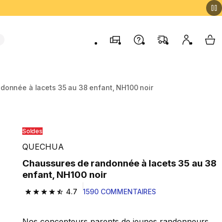
Magasins
Contactez-nous
FAQ
Mon comp
My 
donnée à lacets 35 au 38 enfant, NH100 noir
Soldes
QUECHUA
Chaussures de randonnée à lacets 35 au 38
enfant, NH100 noir
4.7
1590 COMMENTAIRES
4.7 out of 5 stars from 1590 reviews
Nos concepteurs parents de jeunes randonneurs,