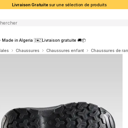
Livraison Gratuite
sur une sélection de produits
che ouverte
Made in Algeria 🇩🇿
Livraison gratuite 🚚📦
dales
Chaussures
Chaussures enfant
Chaussures de ran