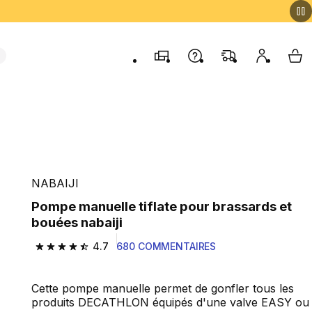
Magasins
Contactez-nous
FAQ
Mon comp
My 
NABAIJI
Pompe manuelle tiflate pour brassards et
bouées nabaiji
4.7
680 COMMENTAIRES
4.7 out of 5 stars from 680 reviews
Cette pompe manuelle permet de gonfler tous les
produits DECATHLON équipés d'une valve EASY ou