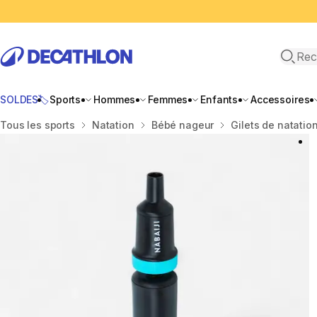
Recher
SOLDES🏷️
Sports
Hommes
Femmes
Enfants
Accessoires
Accueil
Tous les sports
Natation
Bébé nageur
Gilets de natatio