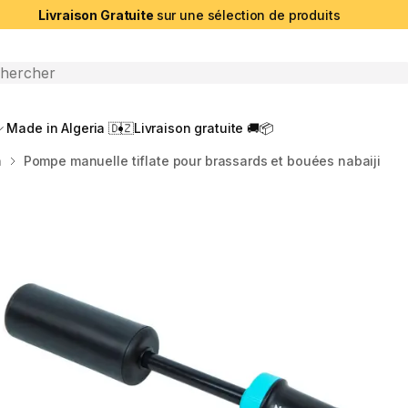
Livraison Gratuite
sur une sélection de produits
che ouverte
Made in Algeria 🇩🇿
Livraison gratuite 🚚📦
n
Pompe manuelle tiflate pour brassards et bouées nabaiji