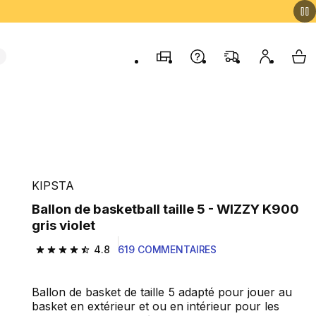
Magasins
Contactez-nous
FAQ
Mon comp
My 
KIPSTA
Ballon de basketball taille 5 - WIZZY K900
gris violet
4.8
619 COMMENTAIRES
4.8 out of 5 stars from 619 reviews
Ballon de basket de taille 5 adapté pour jouer au
basket en extérieur et ou en intérieur pour les