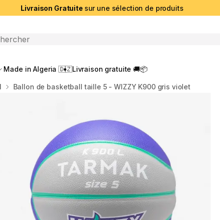
Livraison Gratuite
sur une sélection de produits
che ouverte
Made in Algeria 🇩🇿
Livraison gratuite 🚚📦
l
Ballon de basketball taille 5 - WIZZY K900 gris violet