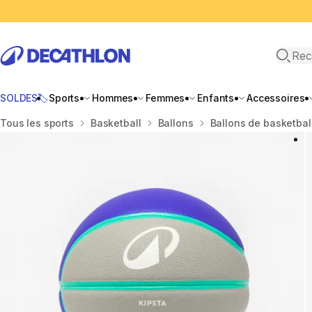
Recher
SOLDES🏷️
Sports
Hommes
Femmes
Enfants
Accessoires
Accueil
Tous les sports
Basketball
Ballons
Ballons de basketbal