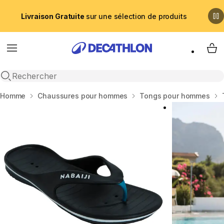
Livraison Gratuite
sur une sélection de produits
Menu
My 
Recherche ouverte
Accueil
Homme
Chaussures pour hommes
Tongs pour hommes