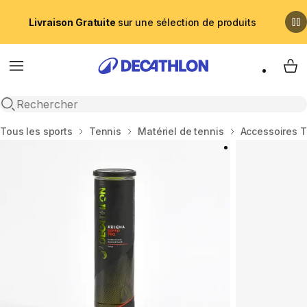
Livraison Gratuite
sur une sélection de produits
Menu
My 
Recherche ouverte
Accueil
Tous les sports
Tennis
Matériel de tennis
Accessoires T