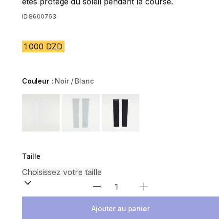
êtes protégé du soleil pendant la course.
ID
8600763
1 000 DZD
Couleur :
Noir / Blanc
Choose a variant
Taille
Sélectionnez la quantité
Ajouter au panier