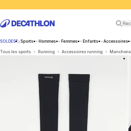
Recher
SOLDES🏷️
Sports
Hommes
Femmes
Enfants
Accessoires
Accueil
Tous les sports
Running
Accessoires running
Manchons