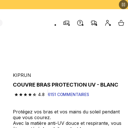
Magasins
Contactez-nous
FAQ
Mon comp
My 
KIPRUN
COUVRE BRAS PROTECTION UV - BLANC
4.8
6151 COMMENTAIRES
4.8 out of 5 stars from 6151 reviews
Protégez vos bras et vos mains du soleil pendant
que vous courez.
Avec la matière anti-UV douce et respirante, vous