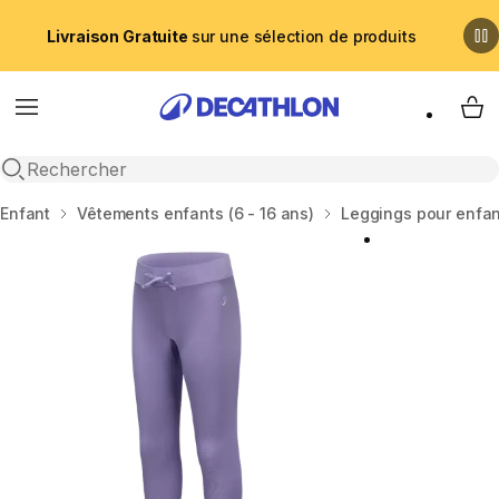
Livraison Gratuite
sur une sélection de produits
Menu
My 
Recherche ouverte
Accueil
Enfant
Vêtements enfants (6 - 16 ans)
Leggings pour enfa