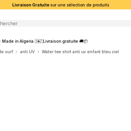
Livraison Gratuite
sur une sélection de produits
che ouverte
Made in Algeria 🇩🇿
Livraison gratuite 🚚📦
de surf
anti UV
Water tee shirt anti uv enfant bleu ciel