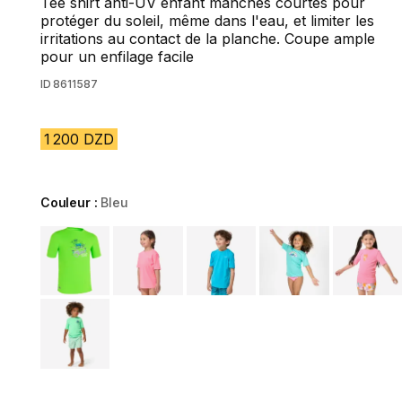
Tee shirt anti-UV enfant manches courtes pour
protéger du soleil, même dans l'eau, et limiter les
irritations au contact de la planche. Coupe ample
pour un enfilage facile
ID
8611587
1 200 DZD
Couleur :
Bleu
Choose a variant