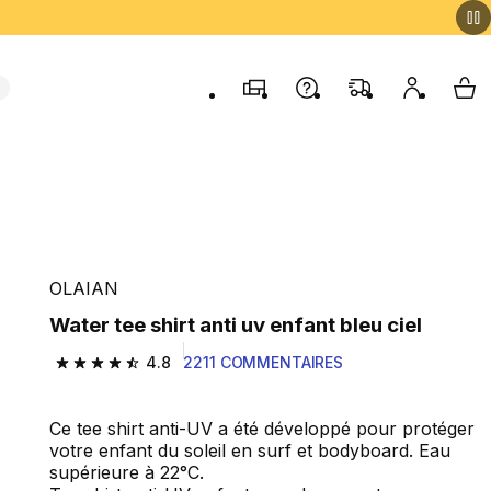
Magasins
Contactez-nous
FAQ
Mon comp
My 
OLAIAN
Water tee shirt anti uv enfant bleu ciel
4.8
2211 COMMENTAIRES
4.8 out of 5 stars from 2211 reviews
Ce tee shirt anti-UV a été développé pour protéger
votre enfant du soleil en surf et bodyboard. Eau
supérieure à 22°C.