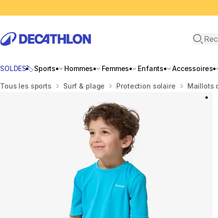
Recher
SOLDES🏷️
Sports
Hommes
Femmes
Enfants
Accessoires
Accueil
Tous les sports
Surf & plage
Protection solaire
Maillots 