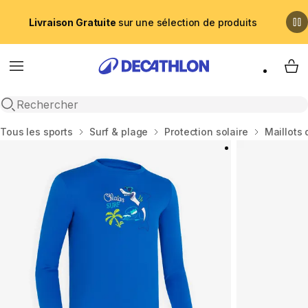
Livraison Gratuite
sur une sélection de produits
Menu
My 
Recherche ouverte
Accueil
Tous les sports
Surf & plage
Protection solaire
Maillots 