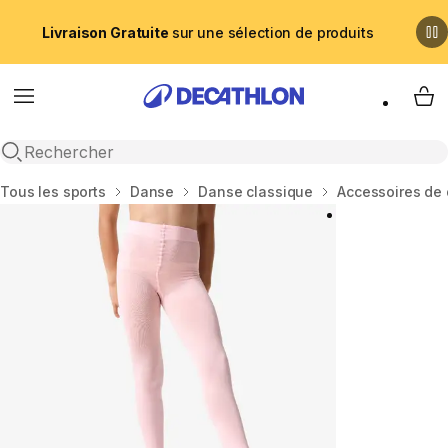
Livraison Gratuite
sur une sélection de produits
Menu
My 
Recherche ouverte
Accueil
Tous les sports
Danse
Danse classique
Accessoires de