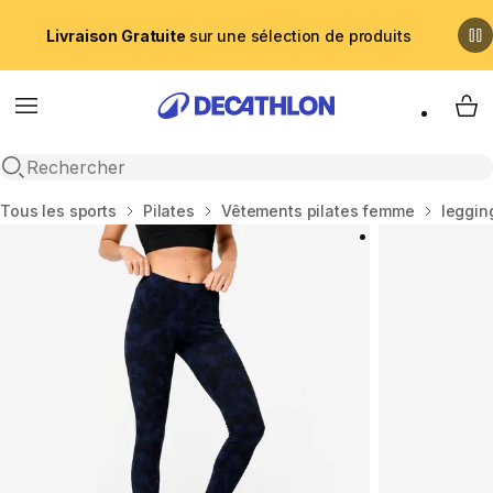
Livraison Gratuite
sur une sélection de produits
Menu
My 
Recherche ouverte
Accueil
Tous les sports
Pilates
Vêtements pilates femme
leggin