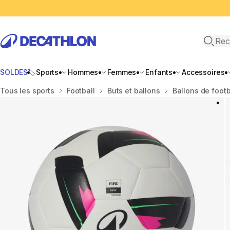
Recher
SOLDES🏷️
Sports
Hommes
Femmes
Enfants
Accessoires
Accueil
Tous les sports
Football
Buts et ballons
Ballons de footb