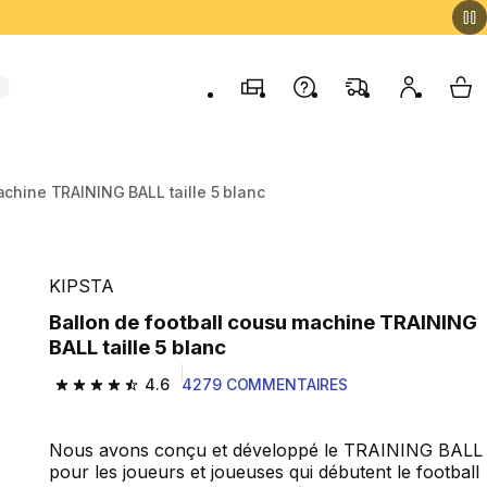
Magasins
Contactez-nous
FAQ
Mon comp
My 
achine TRAINING BALL taille 5 blanc
KIPSTA
Ballon de football cousu machine TRAINING
BALL taille 5 blanc
4.6
4279 COMMENTAIRES
4.6 out of 5 stars from 4279 reviews
Nous avons conçu et développé le TRAINING BALL
pour les joueurs et joueuses qui débutent le football