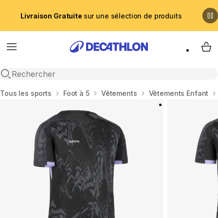
Livraison Gratuite
sur une sélection de produits
Menu
My 
Recherche ouverte
Accueil
Tous les sports
Foot à 5
Vêtements
Vêtements Enfant