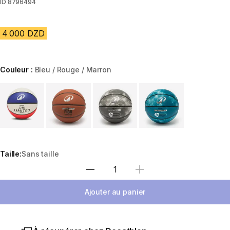
ID
8796494
4 000 DZD
Couleur :
Bleu / Rouge / Marron
Choose a variant
Taille:
Sans taille
Sélectionnez la quantité
Ajouter au panier