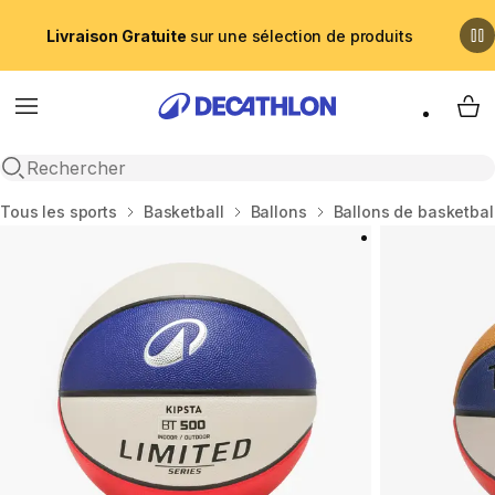
Livraison Gratuite
sur une sélection de produits
Menu
My 
Recherche ouverte
Accueil
Tous les sports
Basketball
Ballons
Ballons de basketbal