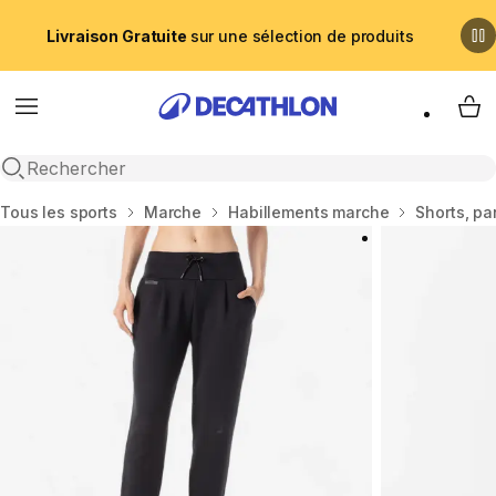
Livraison Gratuite
sur une sélection de produits
Menu
My 
Recherche ouverte
Accueil
Tous les sports
Marche
Habillements marche
Shorts, pa