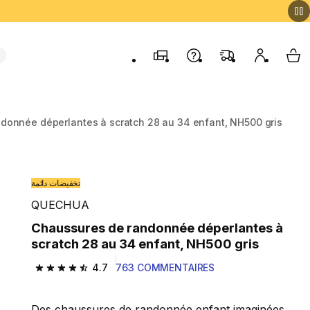
Magasins
Contactez-nous
FAQ
Mon comp
My 
donnée déperlantes à scratch 28 au 34 enfant, NH500 gris
تخفيضات دائمة
QUECHUA
Chaussures de randonnée déperlantes à
scratch 28 au 34 enfant, NH500 gris
4.7
763 COMMENTAIRES
4.7 out of 5 stars from 763 reviews
Des chaussures de randonnée enfant imaginées