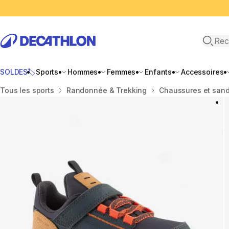
Recher
SOLDES🏷️
Sports
Hommes
Femmes
Enfants
Accessoires
Accueil
Tous les sports
Randonnée & Trekking
Chaussures et san