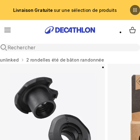
Livraison Gratuite
sur une sélection de produits
Menu
My 
Recherche ouverte
Accueil
unlinked
2 rondelles été de bâton randonnée