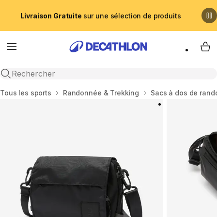
Livraison Gratuite
sur une sélection de produits
Menu
My 
Recherche ouverte
Accueil
Tous les sports
Randonnée & Trekking
Sacs à dos de ran