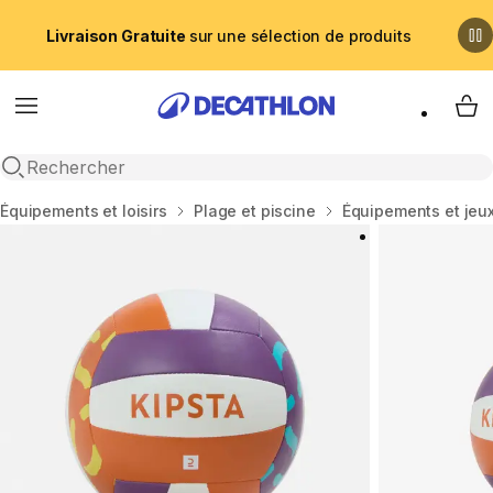
Livraison Gratuite
sur une sélection de produits
Menu
My 
Recherche ouverte
Accueil
Équipements et loisirs
Plage et piscine
Équipements et jeu