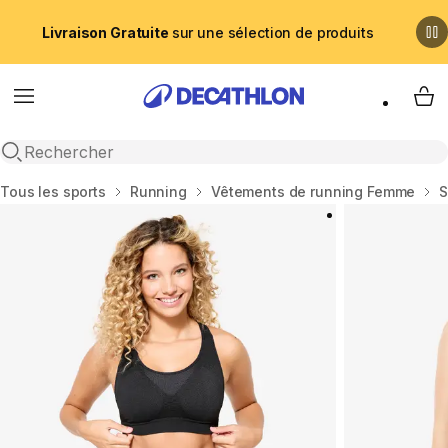
Livraison Gratuite
sur une sélection de produits
Menu
My 
Recherche ouverte
Accueil
Tous les sports
Running
Vêtements de running Femme
S