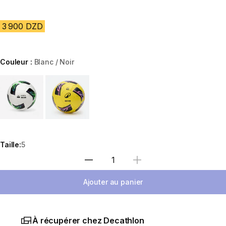
3 900 DZD
Couleur :
Blanc / Noir
Choose a variant
Taille:
5
Sélectionnez la quantité
Ajouter au panier
À récupérer chez Decathlon