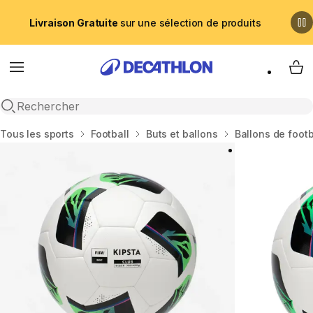
Livraison Gratuite
sur une sélection de produits
Menu
My 
Recherche ouverte
Accueil
Tous les sports
Football
Buts et ballons
Ballons de footb