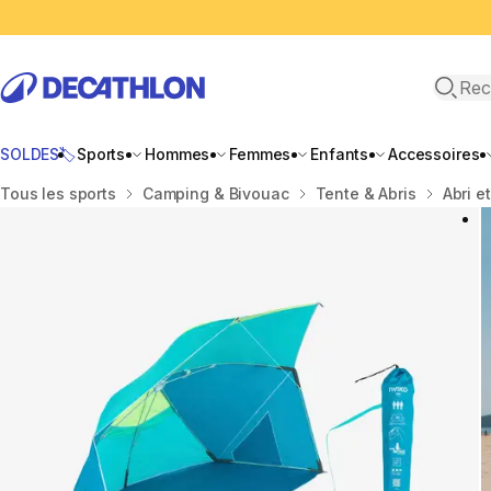
Recher
SOLDES🏷️
Sports
Hommes
Femmes
Enfants
Accessoires
Accueil
Tous les sports
Camping & Bivouac
Tente & Abris
Abri e