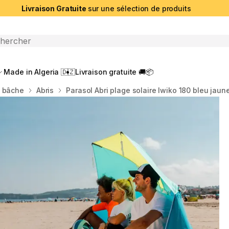
Livraison Gratuite
sur une sélection de produits
che ouverte
Made in Algeria 🇩🇿
Livraison gratuite 🚚📦
t bâche
Abris
Parasol Abri plage solaire Iwiko 180 bleu jau