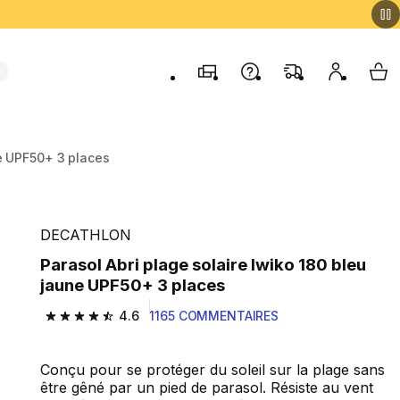
Magasins
Contactez-nous
FAQ
Mon comp
My 
ne UPF50+ 3 places
DECATHLON
Parasol Abri plage solaire Iwiko 180 bleu
jaune UPF50+ 3 places
4.6
1165 COMMENTAIRES
4.6 out of 5 stars from 1165 reviews
Conçu pour se protéger du soleil sur la plage sans
être gêné par un pied de parasol. Résiste au vent