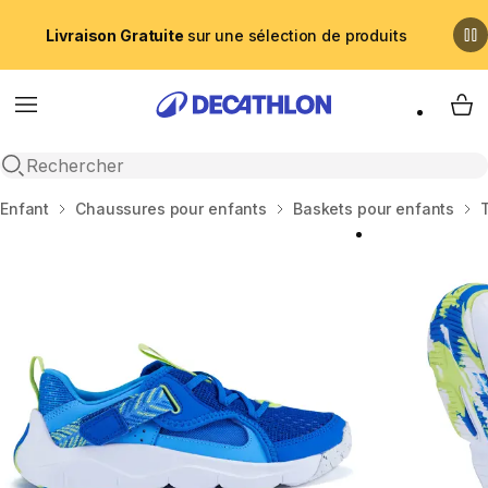
Livraison Gratuite
sur une sélection de produits
Menu
My 
Recherche ouverte
Accueil
Enfant
Chaussures pour enfants
Baskets pour enfants