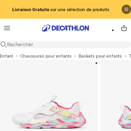
Livraison Gratuite
sur une sélection de produits
Menu
My 
Recherche ouverte
Accueil
Enfant
Chaussures pour enfants
Baskets pour enfants