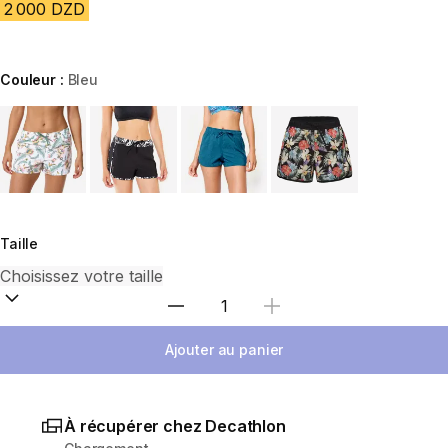
2 000 DZD
Couleur :
Bleu
Choose a variant
Taille
Sélectionnez la quantité
Ajouter au panier
À récupérer chez Decathlon