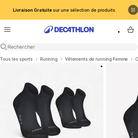
Livraison Gratuite
sur une sélection de produits
Menu
My 
Recherche ouverte
Accueil
Tous les sports
Running
Vêtements de running Femme
C