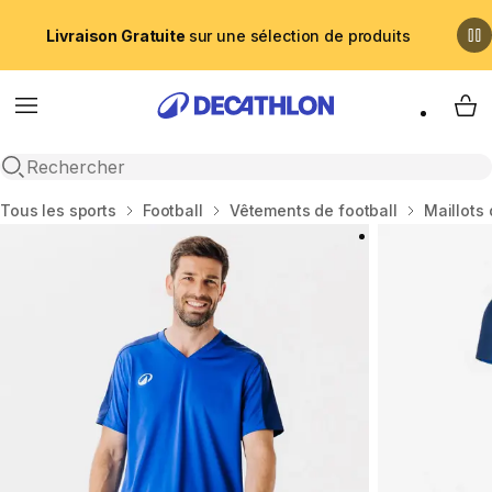
Livraison Gratuite
sur une sélection de produits
Menu
My 
Recherche ouverte
Accueil
Tous les sports
Football
Vêtements de football
Maillots 