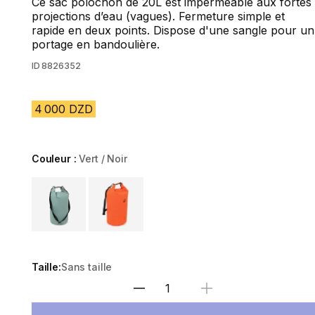
Ce sac polochon de 20L est imperméable aux fortes
projections d’eau (vagues). Fermeture simple et
rapide en deux points. Dispose d'une sangle pour un
portage en bandoulière.
ID
8826352
4 000 DZD
Couleur :
Vert / Noir
Choose a variant
Taille:
Sans taille
Sélectionnez la quantité