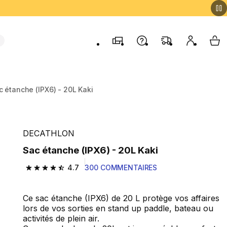
Magasins
Contactez-nous
FAQ
Mon comp
My 
c étanche (IPX6) - 20L Kaki
DECATHLON
Sac étanche (IPX6) - 20L Kaki
4.7
300 COMMENTAIRES
4.7 out of 5 stars from 300 reviews
Ce sac étanche (IPX6) de 20 L protège vos affaires
lors de vos sorties en stand up paddle, bateau ou
activités de plein air.