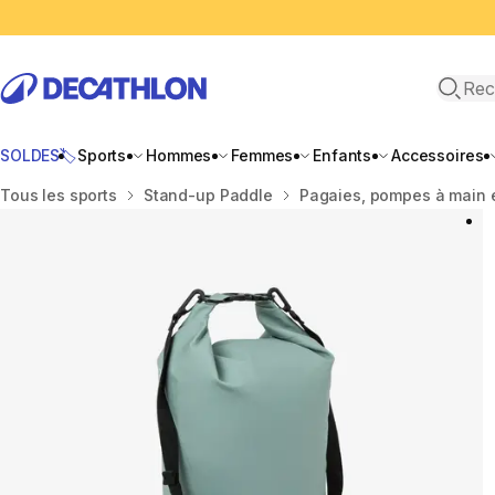
Recher
SOLDES🏷️
Sports
Hommes
Femmes
Enfants
Accessoires
Accueil
Tous les sports
Stand-up Paddle
Pagaies, pompes à main 