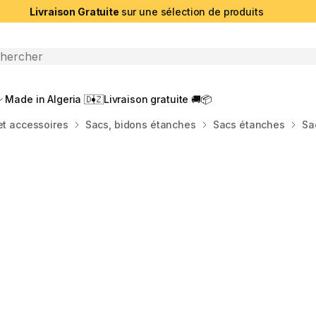
Livraison Gratuite
sur une sélection de produits
che ouverte
Made in Algeria 🇩🇿
Livraison gratuite 🚚📦
et accessoires
Sacs, bidons étanches
Sacs étanches
Sa