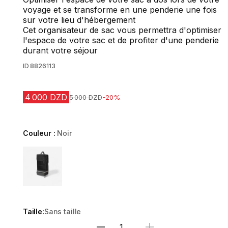
voyage et se transforme en une penderie une fois
sur votre lieu d'hébergement
Cet organisateur de sac vous permettra d'optimiser
l'espace de votre sac et de profiter d'une penderie
durant votre séjour
ID
8826113
4 000 DZD
Prix avant la réduction
5 000 DZD
-20%
Couleur :
Noir
Choose a variant
Taille:
Sans taille