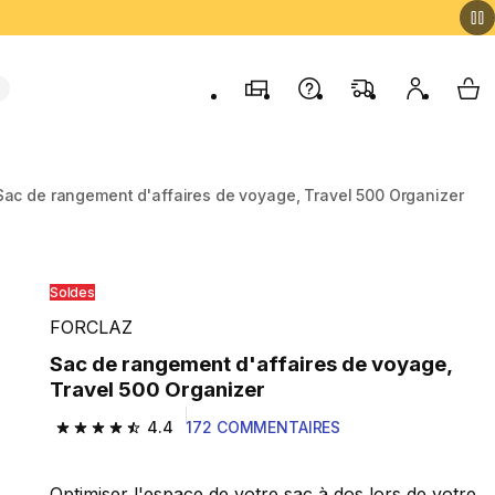
Magasins
Contactez-nous
FAQ
Mon comp
My 
Sac de rangement d'affaires de voyage, Travel 500 Organizer
Soldes
FORCLAZ
Sac de rangement d'affaires de voyage,
Travel 500 Organizer
4.4
172 COMMENTAIRES
4.4 out of 5 stars from 172 reviews
Optimiser l'espace de votre sac à dos lors de votre