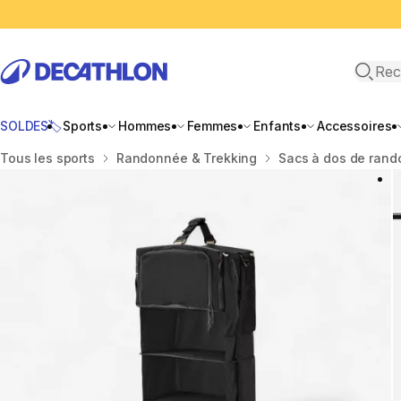
Recher
SOLDES🏷️
Sports
Hommes
Femmes
Enfants
Accessoires
Accueil
Tous les sports
Randonnée & Trekking
Sacs à dos de ran