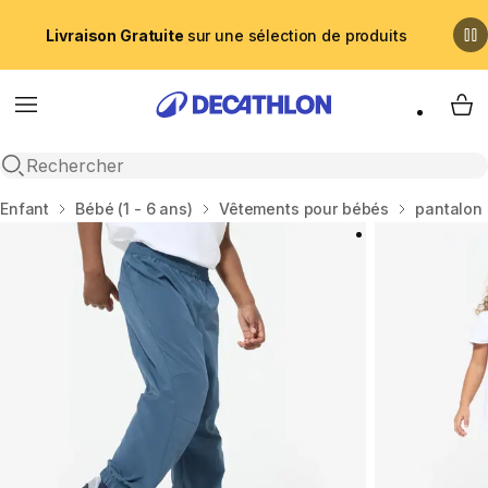
Livraison Gratuite
sur une sélection de produits
Menu
My 
Recherche ouverte
Accueil
Enfant
Bébé (1 - 6 ans)
Vêtements pour bébés
pantalon