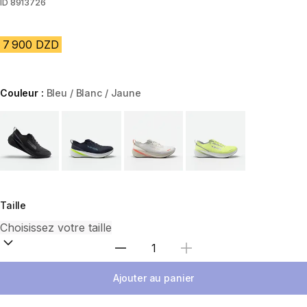
ID
8913726
7 900 DZD
Couleur :
Bleu / Blanc / Jaune
Choose a variant
Taille
Sélectionnez la quantité
Ajouter au panier