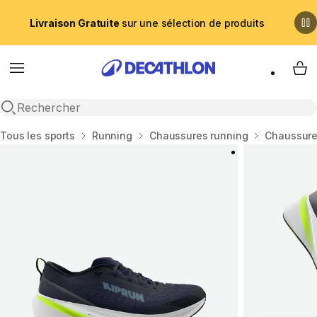
Livraison Gratuite
sur une sélection de produits
Menu
My 
Recherche ouverte
Accueil
Tous les sports
Running
Chaussures running
Chaussure