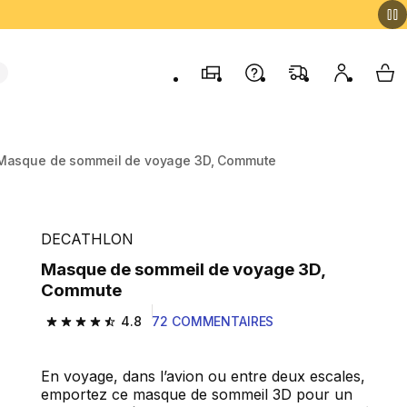
Magasins
Contactez-nous
FAQ
Mon comp
My 
Masque de sommeil de voyage 3D, Commute
DECATHLON
Masque de sommeil de voyage 3D,
Commute
4.8
72 COMMENTAIRES
4.8 out of 5 stars from 72 reviews
En voyage, dans l’avion ou entre deux escales,
emportez ce masque de sommeil 3D pour un