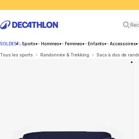
Recher
SOLDES🏷️
Sports
Hommes
Femmes
Enfants
Accessoires
Accueil
Tous les sports
Randonnée & Trekking
Sacs à dos de ran