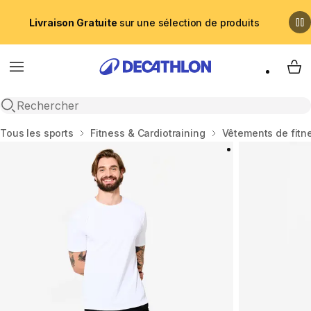
Livraison Gratuite
sur une sélection de produits
Menu
My 
Recherche ouverte
Accueil
Tous les sports
Fitness & Cardiotraining
Vêtements de fit