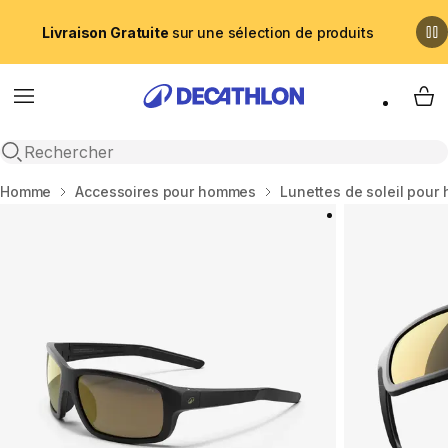
Livraison Gratuite
sur une sélection de produits
Menu
My 
Recherche ouverte
Accueil
Homme
Accessoires pour hommes
Lunettes de soleil pou