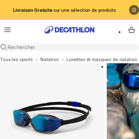
Livraison Gratuite
sur une sélection de produits
Menu
My 
Recherche ouverte
Accueil
Tous les sports
Natation
Lunettes et masques de natation