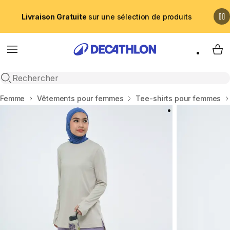
Livraison Gratuite
sur une sélection de produits
Menu
My 
Recherche ouverte
Accueil
Femme
Vêtements pour femmes
Tee-shirts pour femmes