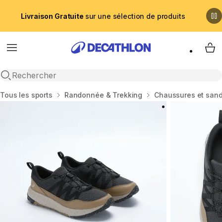
Livraison Gratuite
sur une sélection de produits
Menu
My 
Recherche ouverte
Accueil
Tous les sports
Randonnée & Trekking
Chaussures et san